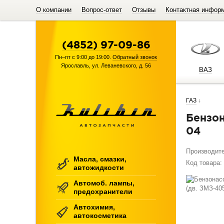
О компании
Вопрос-ответ
Отзывы
Контактная инфор
(4852) 97-09-86
Пн–пт с 9:00 до 19:00.
Обратный звонок
Ярославль
,
ул. Леваневского, д. 56
ВАЗ
ГАЗ
↓
Бензонасос электрический ГАЗ-3110, 3302 (дв. ЗМЗ-405.22) (мотор) / 50.1139-
04
Производит
Масла, смазки,
Код товара:
автожидкости
Автомоб. лампы,
предохранители
Автохимия,
автокосметика