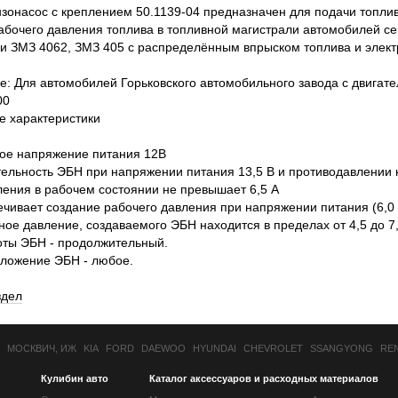
зонасос с креплением 50.1139-04 предназначен для подачи топлива
абочего давления топлива в топливной магистрали автомобилей се
и ЗМЗ 4062, ЗМЗ 405 с распределённым впрыском топлива и элек
: Для автомобилей Горьковского автомобильного завода с двигат
00
е характеристики
ое напряжение питания 12В
ельность ЭБН при напряжении питания 13,5 В и противодавлении на
ления в рабочем состоянии не превышает 6,5 А
чивает создание рабочего давления при напряжении питания (6,0 -
ое давление, создаваемого ЭБН находится в пределах от 4,5 до 7,
ты ЭБН - продолжительный.
ложение ЭБН - любое.
здел
МОСКВИЧ, ИЖ
KIA
FORD
DAEWOO
HYUNDAI
CHEVROLET
SSANGYONG
RE
Кулибин авто
Каталог аксессуаров и расходных материалов