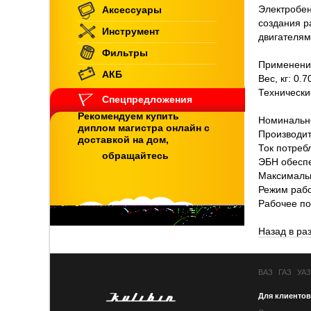
Электробен
Аксессуары
создания р
Инструмент
двигателям
Фильтры
Применение
АКБ
Вес, кг: 0.7
Технически
Спецпредложения
Рекомендуем купить
Номинальн
диплом магистра онлайн с
Производит
доставкой на дом,
Ток потреб
обращайтесь
ЭБН обеспе
Максимальн
Режим рабо
Рабочее по
Назад в ра
ВАЗ
ГАЗ
УАЗ
Для клиентов