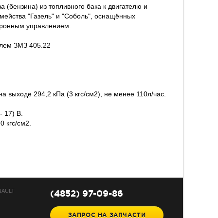
 (бензина) из топливного бака к двигателю и
мейства "Газель" и "Соболь", оснащённых
тронным управлением.
елем ЗМЗ 405.22
 выходе 294,2 кПа (3 кгс/см2), не менее 110л/час.
 17) В.
0 кгс/см2.
NAULT
(4852) 97-09-86
ЗАПРОС НА ЗАПЧАСТИ