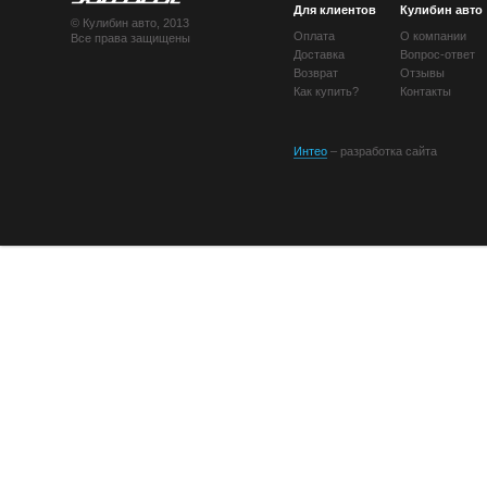
Для клиентов
Кулибин авто
© Кулибин авто, 2013
Оплата
О компании
Все права защищены
Доставка
Вопрос-ответ
Возврат
Отзывы
Как купить?
Контакты
Интео
– разработка сайта