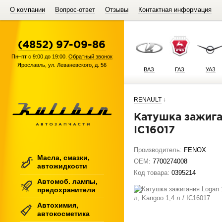
О компании
Вопрос-ответ
Отзывы
Контактная информация
(4852) 97-09-86
Пн–пт с 9:00 до 19:00.
Обратный звонок
Ярославль
,
ул. Леваневского, д. 56
ВАЗ
ГАЗ
УАЗ
RENAULT
↓
Катушка зажигания Logan 1,4-1,6 л, Clio II 1,4 л, Kangoo 1,4 л /
IC16017
Производитель:
FENOX
Масла, смазки,
OEM:
7700274008
автожидкости
Код товара:
0395214
Автомоб. лампы,
предохранители
Автохимия,
автокосметика