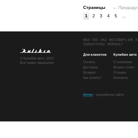
Страницы
←
Предыду
1
2
3
4
5
...
ВАЗ
ГАЗ
УАЗ
МОСКВИЧ, ИЖ
K
SSANGYONG
RENAULT
Для клиентов
Кулибин авто
© Кулибин авто, 2013
Оплата
О компании
Все права защищены
Доставка
Вопрос-ответ
Возврат
Отзывы
Как купить?
Контакты
Интео
– разработка сайта