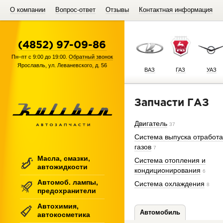
О компании
Вопрос-ответ
Отзывы
Контактная информация
(4852) 97-09-86
Пн–пт с 9:00 до 19:00.
Обратный звонок
Ярославль
,
ул. Леваневского, д. 56
ВАЗ
ГАЗ
УАЗ
Запчасти ГАЗ
Двигатель
37
Система выпуска отработ
газов
7
Масла, смазки,
Система отопления и
автожидкости
кондиционирования
6
Автомоб. лампы,
Система охлаждения
8
предохранители
Автохимия,
Автомобиль
автокосметика