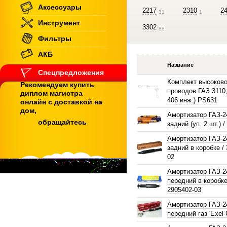
Аксессуары
2217
2310
2
31
1
Инструмент
3302
88
Фильтры
АКБ
Название
Спецпредложения
Комплект высоков
Рекомендуем купить
проводов ГАЗ 3110,
диплом магистра
406 инж.) PS631
онлайн с доставкой на
дом,
Амортизатор ГАЗ-2
обращайтесь
задний (уп. 2 шт.) 
Амортизатор ГАЗ-2
задний в коробке /
02
Амортизатор ГАЗ-2
передний в коробке
2905402-03
Амортизатор ГАЗ-2
передний газ 'Exel-