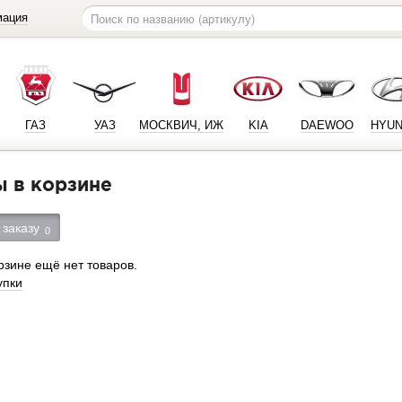
мация
ГАЗ
УАЗ
МОСКВИЧ, ИЖ
KIA
DAEWOO
HYUN
ы в корзине
 заказу
0
рзине ещё нет товаров.
упки