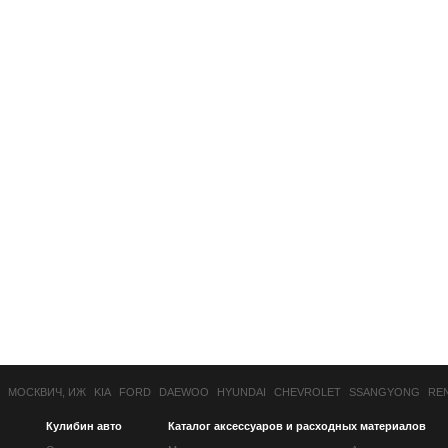
МОСКВИЧ, ИЖ
KIA
FORD
DAEWOO
HYUNDAI
CHEVROLET
SSANGYONG
RE
Кулибин авто
Каталог аксессуаров и расходных материалов