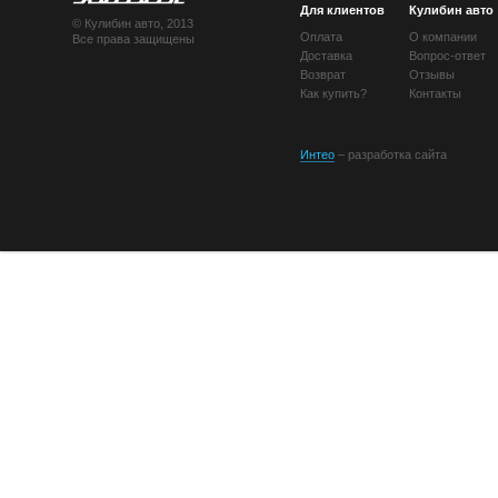
Для клиентов
Кулибин авто
© Кулибин авто, 2013
Оплата
О компании
Все права защищены
Доставка
Вопрос-ответ
Возврат
Отзывы
Как купить?
Контакты
Интео
– разработка сайта