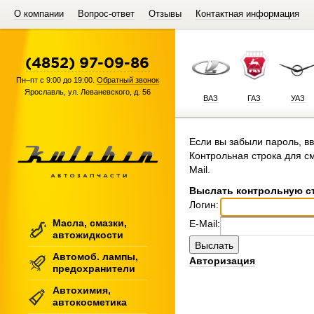
О компании
Вопрос-ответ
Отзывы
Контактная информация
(4852) 97-09-86
Пн–пт с 9:00 до 19:00.
Обратный звонок
Ярославль
,
ул. Леваневского, д. 56
ВАЗ
ГАЗ
УАЗ
Если вы забыли пароль, вв
Контрольная строка для с
Mail.
Выслать контрольную с
Логин:
Масла, смазки,
E-Mail:
автожидкости
Автомоб. лампы,
Авторизация
предохранители
Автохимия,
автокосметика