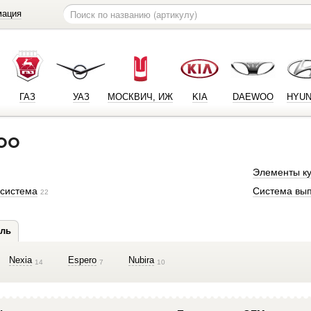
мация
ГАЗ
УАЗ
МОСКВИЧ, ИЖ
KIA
DAEWOO
HYUN
OO
Элементы ку
 система
Система вып
22
ль
Nexia
Espero
Nubira
14
7
10