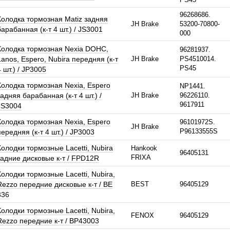
96268686.
Колодка тормозная Matiz задняя
JH Brake
53200-70800-
барабанная (к-т 4 шт.) / JS3001
000
Колодка тормозная Nexia DOHC,
96281937.
Lanos, Espero, Nubira передняя (к-т
JH Brake
PS4510014.
PS45
4 шт.) / JP3005
Колодка тормозная Nexia, Espero
NP1441.
задняя барабанная (к-т 4 шт.) /
JH Brake
96226110.
9617911
JS3004
Колодка тормозная Nexia, Espero
96101972S.
JH Brake
P96133555S
передняя (к-т 4 шт.) / JP3003
Колодки тормозные Lacetti, Nubira
Hankook
96405131
FRIXA
задние дисковые к-т / FPD12R
Колодки тормозные Lacetti, Nubira,
Rezzo передние дисковые к-т / BE
BEST
96405129
336
Колодки тормозные Lacetti, Nubira,
FENOX
96405129
Rezzo передние к-т / BP43003