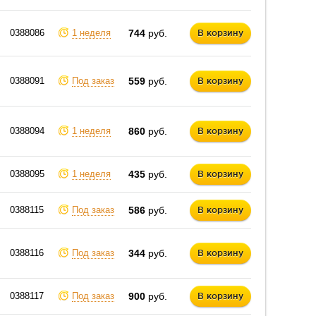
0388086
1 неделя
744
руб.
В корзину
0388091
Под заказ
559
руб.
В корзину
0388094
1 неделя
860
руб.
В корзину
0388095
1 неделя
435
руб.
В корзину
0388115
Под заказ
586
руб.
В корзину
0388116
Под заказ
344
руб.
В корзину
0388117
Под заказ
900
руб.
В корзину