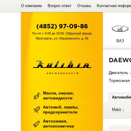
О компании
Вопрос-ответ
Отзывы
Контактная инфор
(4852) 97-09-86
Пн–пт с 9:00 до 19:00.
Обратный звонок
Ярославль
,
ул. Леваневского, д. 56
ВАЗ
DAEW
Двигатель
1
Тормозная
Масла, смазки,
Автомоби
автожидкости
Автомоб. лампы,
Matiz
9
предохранители
Автохимия,
автокосметика