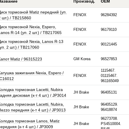
Название
Производ.
OEM
Диск тормозной Matiz передний (уп.
FENOX
96284392
2 шт.) / TB215860
Диск тормозной Nexia, Espero,
FENOX
96179110
Lanos R-14 (уп. 2 шт.) / TB217065
Диск тормозной Nexia, Lanos R-13
FENOX
90121445
(уп. 2 шт.) / TB217060
Капот Matiz / 96315223
GM Korea
96527853
1115467.
Катушка зажигания Nexia, Espero /
FENOX
01115467.
IC16012
961165049
Колодка тормозная Lacetti, Nubira
JH Brake
96405131
задняя дисковая (к-т 4 шт.) / JP3014
Колодка тормозная Lacetti, Nubira,
96405129.
JH Brake
96418874
Rezzo передняя (к-т 4 шт.) / JP3013
96273708.
Колодка тормозная Lanos, Matiz
JH Brake
PS4510004.
передняя (к-т 4 шт.) / JP3009
PS45