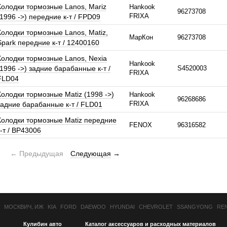
Колодки тормозные Lanos, Mariz
Hankook
96273708
FRIXA
(1996 ->) передние к-т / FPD09
Колодки тормозные Lanos, Matiz,
МарКон
96273708
Spark передние к-т / 12400160
Колодки тормозные Lanos, Nexia
Hankook
(1996 ->) задние барабанные к-т /
S4520003
FRIXA
FLD04
Колодки тормозные Matiz (1998 ->)
Hankook
96268686
FRIXA
задние барабанные к-т / FLD01
Колодки тормозные Matiz передние
FENOX
96316582
к-т / BP43006
←
Предыдущая
Следующая
→
МОСКВИЧ, ИЖ
KIA
FORD
DAEWOO
HYUNDAI
CHEVROLET
SSANGYONG
RE
Кулибин авто
Каталог аксессуаров и расходных материалов