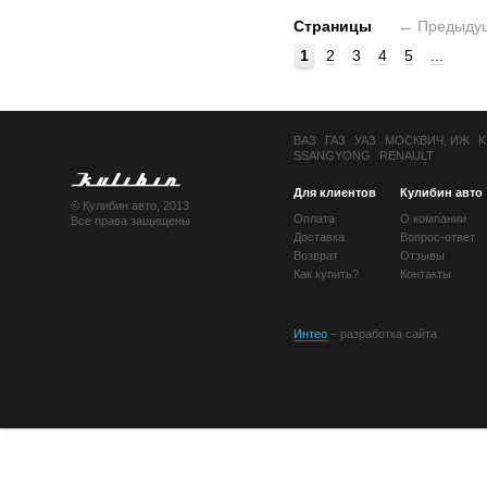
Страницы
←
Предыду
1
2
3
4
5
...
ВАЗ
ГАЗ
УАЗ
МОСКВИЧ, ИЖ
K
SSANGYONG
RENAULT
Для клиентов
Кулибин авто
© Кулибин авто, 2013
Оплата
О компании
Все права защищены
Доставка
Вопрос-ответ
Возврат
Отзывы
Как купить?
Контакты
Интео
– разработка сайта