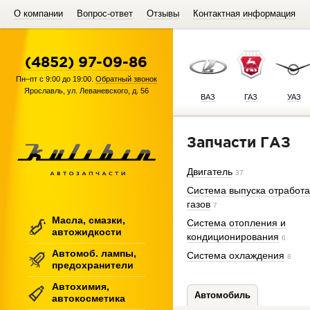
О компании
Вопрос-ответ
Отзывы
Контактная информация
(4852) 97-09-86
Пн–пт с 9:00 до 19:00.
Обратный звонок
Ярославль
,
ул. Леваневского, д. 56
ВАЗ
ГАЗ
УАЗ
Запчасти ГАЗ
Двигатель
37
Система выпуска отработ
газов
7
Масла, смазки,
Система отопления и
автожидкости
кондиционирования
6
Автомоб. лампы,
Система охлаждения
8
предохранители
Автохимия,
Автомобиль
автокосметика