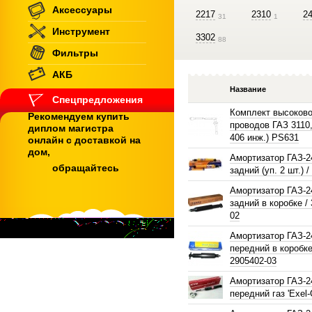
Аксессуары
2217
2310
2
31
1
Инструмент
3302
88
Фильтры
АКБ
Название
Спецпредложения
Комплект высоков
Рекомендуем купить
проводов ГАЗ 3110,
диплом магистра
406 инж.) PS631
онлайн с доставкой на
дом,
Амортизатор ГАЗ-2
обращайтесь
задний (уп. 2 шт.) 
Амортизатор ГАЗ-2
задний в коробке /
02
Амортизатор ГАЗ-2
передний в коробке
2905402-03
Амортизатор ГАЗ-2
передний газ 'Exel-