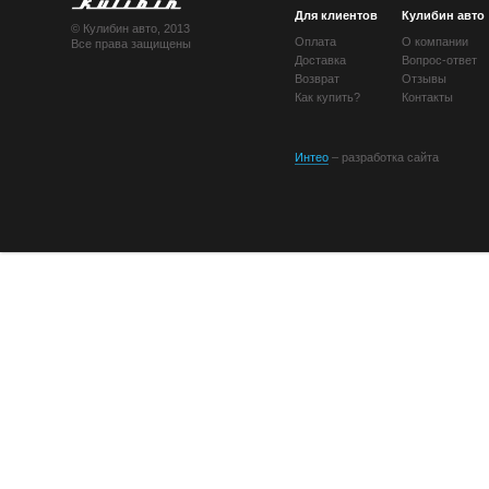
Для клиентов
Кулибин авто
© Кулибин авто, 2013
Оплата
О компании
Все права защищены
Доставка
Вопрос-ответ
Возврат
Отзывы
Как купить?
Контакты
Интео
– разработка сайта