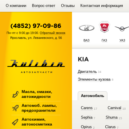
О компании
Вопрос-ответ
Отзывы
Контактная информация
(4852) 97-09-86
Пн–пт с 9:00 до 19:00.
Обратный звонок
Ярославль
,
ул. Леваневского, д. 56
ВАЗ
ГАЗ
УАЗ
KIA
Двигатель
34
Элементы кузова
8
Масла, смазки,
Автомобиль
автожидкости
Автомоб. лампы,
Carens
Carnival
17
10
предохранители
Sephia
Shuma
7
15
Автохимия,
автокосметика
Opirus
Clarus
2
7