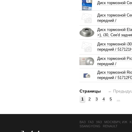
Диск тормозной Cer
Диск тормозной Ce
передний /
Диск тормозной Elan
>), i30, Cee'd задни
Диск тормозной i30
передний / 517121
Диск тормозной Pic
передний /
Диск тормозной Rio
передний / 51712F
Страницы
←
Предыду
1
2
3
4
5
...
ВАЗ
ГАЗ
УАЗ
МОСКВИЧ, ИЖ
K
SSANGYONG
RENAULT