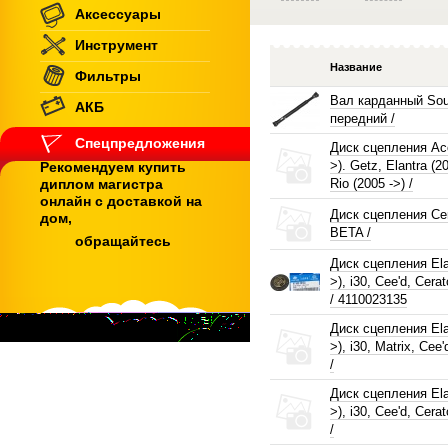
Аксессуары
Инструмент
Название
Фильтры
Вал карданный Sou
АКБ
передний /
Спецпредложения
Диск сцепления Acc
>). Getz, Elantra (20
Рекомендуем купить
диплом магистра
Rio (2005 ->) /
онлайн с доставкой на
Диск сцепления Cer
дом,
BETA /
обращайтесь
Диск сцепления Elan
>), i30, Cee'd, Cera
/ 4110023135
Диск сцепления Elan
>), i30, Matrix, Cee
/
Диск сцепления Elan
>), i30, Cee'd, Cera
/