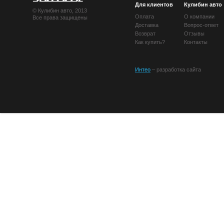
Для клиентов
Кулибин авто
© Кулибин авто, 2013
Оплата
О компании
Все права защищены
Доставка
Вопрос-ответ
Возврат
Отзывы
Как купить?
Контакты
Интео
– разработка сайта