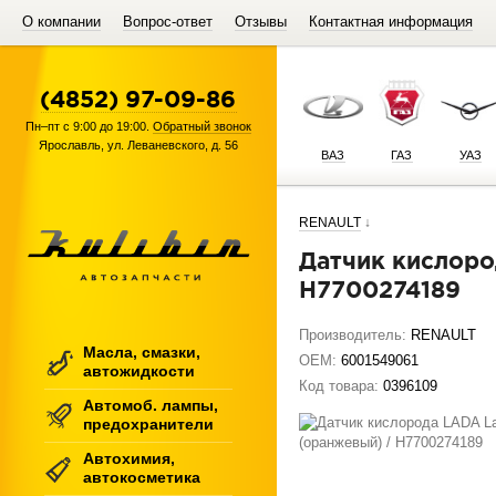
О компании
Вопрос-ответ
Отзывы
Контактная информация
(4852) 97-09-86
Пн–пт с 9:00 до 19:00.
Обратный звонок
Ярославль
,
ул. Леваневского, д. 56
ВАЗ
ГАЗ
УАЗ
RENAULT
↓
Датчик кислорода LADA Largus, Logan (оранжевый) /
H7700274189
Производитель:
RENAULT
Масла, смазки,
OEM:
6001549061
автожидкости
Код товара:
0396109
Автомоб. лампы,
предохранители
Автохимия,
автокосметика