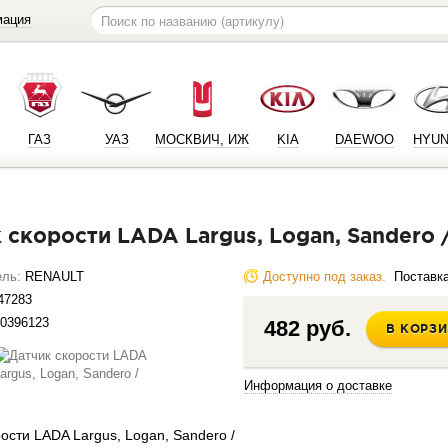
мация
ГАЗ
УАЗ
МОСКВИЧ, ИЖ
KIA
DAEWOO
HYUN
к скорости LADA Largus, Logan, Sandero 
ель:
RENAULT
Доступно под заказ.
Поставка
47283
0396123
482 руб.
В КОРЗ
Информация о доставке
рости LADA Largus, Logan, Sandero /