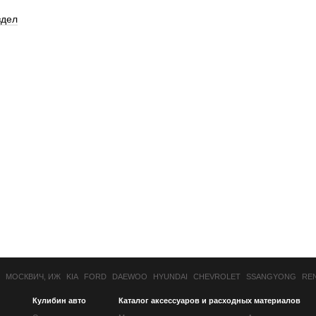
здел
МОСКВИЧ, ИЖ
KIA
FORD
DAEWOO
HYUNDAI
CHEVROLET
SSANGYONG
RE
Кулибин авто
Каталог аксессуаров и расходных материалов