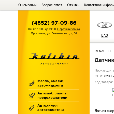
О компании
Вопрос-ответ
Отзывы
Контактная инфор
(4852) 97-09-86
Пн–пт с 9:00 до 19:00.
Обратный звонок
Ярославль
,
ул. Леваневского, д. 56
ВАЗ
RENAULT
↓
Датчи
Производит
OEM:
82005
Масла, смазки,
Код товара:
автожидкости
Автомоб. лампы,
предохранители
Автохимия,
автокосметика
Датчик ско