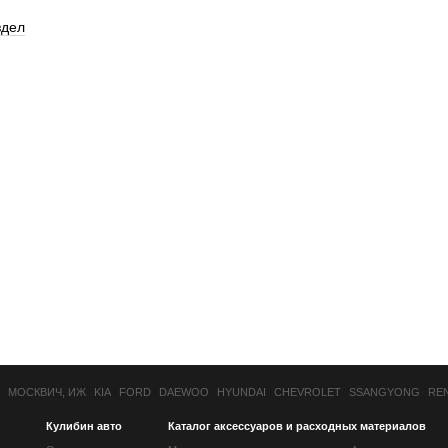
здел
МОСКВИЧ, ИЖ
KIA
FORD
DAEWOO
HYUNDAI
CHEVROLET
SSANGYONG
RE
Кулибин авто
Каталог аксессуаров и расходных материалов