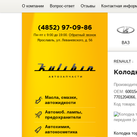
О компании
Вопрос-ответ
Отзывы
Контактная инфор
(4852) 97-09-86
Пн–пт с 9:00 до 19:00.
Обратный звонок
Ярославль
,
ул. Леваневского, д. 56
ВАЗ
RENAULT
↓
Колод
Производит
OEM:
60015
Масла, смазки,
7701204066,
автожидкости
Код товара:
Автомоб. лампы,
предохранители
Автохимия,
автокосметика
Колодка то