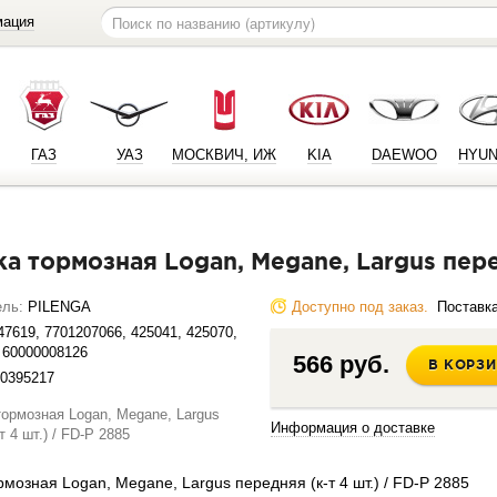
мация
ГАЗ
УАЗ
МОСКВИЧ, ИЖ
KIA
DAEWOO
HYUN
ка тормозная Logan, Megane, Largus пере
ель:
PILENGA
Доступно под заказ.
Поставка 
47619, 7701207066, 425041, 425070,
 60000008126
566 руб.
В КОРЗ
0395217
Информация о доставке
рмозная Logan, Megane, Largus передняя (к-т 4 шт.) / FD-P 2885