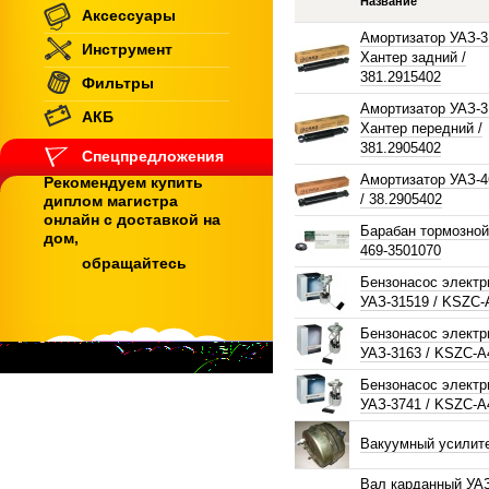
Название
Аксессуары
Амортизатор УАЗ-3
Инструмент
Хантер задний /
381.2915402
Фильтры
Амортизатор УАЗ-3
АКБ
Хантер передний /
381.2905402
Спецпредложения
Амортизатор УАЗ-4
Рекомендуем купить
/ 38.2905402
диплом магистра
онлайн с доставкой на
Барабан тормозно
дом,
469-3501070
обращайтесь
Бензонасос электр
УАЗ-31519 / KSZC-
Бензонасос электр
УАЗ-3163 / KSZC-A
Бензонасос электр
УАЗ-3741 / KSZC-A
Вакуумный усилит
Вал карданный УА