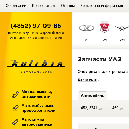
О компании
Вопрос-ответ
Отзывы
Контактная информация
(4852) 97-09-86
Пн–пт с 9:00 до 19:00.
Обратный звонок
Ярославль
,
ул. Леваневского, д. 56
ВАЗ
ГАЗ
УАЗ
Запчасти УАЗ
Электрика и электроника
4
Двигатель
9
Масла, смазки,
Автомобиль
автожидкости
Автомоб. лампы,
452, 3741
469
13
10
предохранители
Автохимия,
автокосметика