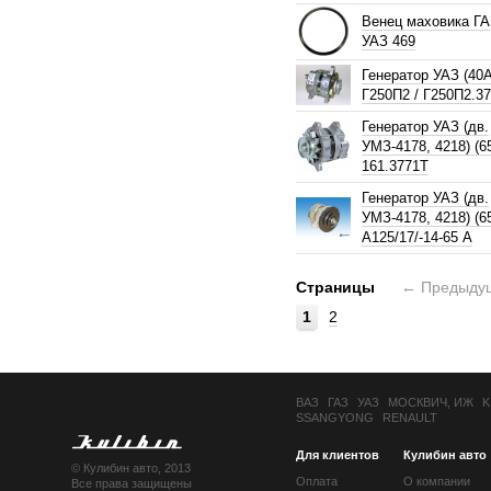
Венец маховика ГА
УАЗ 469
Генератор УАЗ (40А
Г250П2 / Г250П2.3
Генератор УАЗ (дв.
УМЗ-4178, 4218) (65
161.3771Т
Генератор УАЗ (дв.
УМЗ-4178, 4218) (65
А125/17/-14-65 А
Страницы
←
Предыду
1
2
ВАЗ
ГАЗ
УАЗ
МОСКВИЧ, ИЖ
K
SSANGYONG
RENAULT
Для клиентов
Кулибин авто
© Кулибин авто, 2013
Оплата
О компании
Все права защищены