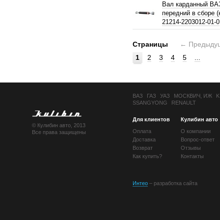
Вал карданный ВА
передний в сборе 
21214-2203012-01-0
Страницы
←
Предыду
1
2
3
4
5
...
ВАЗ
ГАЗ
УАЗ
МОСКВИЧ, ИЖ
K
SSANGYONG
RENAULT
Для клиентов
Кулибин авто
© Кулибин авто, 2013
Оплата
О компании
Все права защищены
Доставка
Вопрос-ответ
Возврат
Отзывы
Как купить?
Контакты
Интео
– разработка сайта