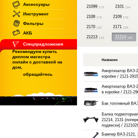
Аксессуары
21099
2101
275
194
Инструмент
2108
2109
278
279
Фильтры
2170
2171
162
158
АКБ
21213
21214
133
142
Спецпредложения
Рекомендуем купить
диплом магистра
Название
онлайн с доставкой на
дом,
Амортизатор ВАЗ-2
обращайтесь
коробке / 2121-291
Амортизатор ВАЗ-2
в коробке / 2121-2
Бак топливный ВА
Балка подмоторная
21214, 2131 (попер
подвески) / 212102
Бампер ВАЗ-2121, 