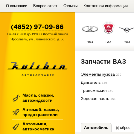
О компании
Вопрос-ответ
Отзывы
Контактная информация
(4852) 97-09-86
Пн–пт с 9:00 до 19:00.
Обратный звонок
Ярославль
,
ул. Леваневского, д. 56
ВАЗ
ГАЗ
УАЗ
Запчасти ВАЗ
Элементы кузова
279
Двигатель
336
Трансмиссия
160
Масла, смазки,
Ходовая часть
151
автожидкости
Автомоб. лампы,
предохранители
Автохимия,
Автомобиль
сброс
автокосметика