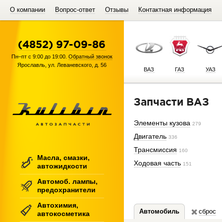
О компании
Вопрос-ответ
Отзывы
Контактная информация
(4852) 97-09-86
Пн–пт с 9:00 до 19:00.
Обратный звонок
Ярославль
,
ул. Леваневского, д. 56
ВАЗ
ГАЗ
УАЗ
Запчасти ВАЗ
Элементы кузова
279
Двигатель
336
Трансмиссия
160
Масла, смазки,
Ходовая часть
151
автожидкости
Автомоб. лампы,
предохранители
Автохимия,
Автомобиль
сброс
автокосметика