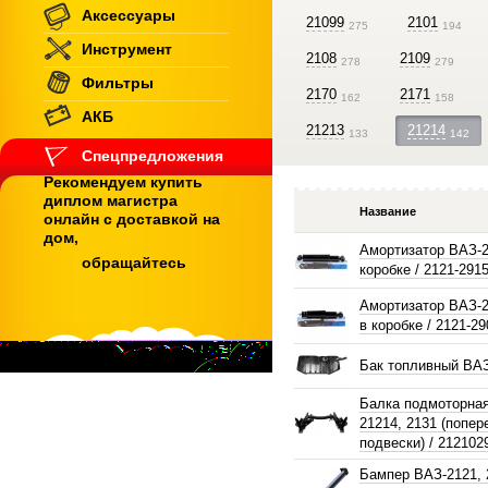
Аксессуары
21099
2101
275
194
Инструмент
2108
2109
278
279
Фильтры
2170
2171
162
158
АКБ
21213
21214
133
142
Спецпредложения
Рекомендуем купить
диплом магистра
Название
онлайн с доставкой на
дом,
Амортизатор ВАЗ-2
обращайтесь
коробке / 2121-291
Амортизатор ВАЗ-2
в коробке / 2121-2
Бак топливный ВА
Балка подмоторная
21214, 2131 (попер
подвески) / 212102
Бампер ВАЗ-2121, 