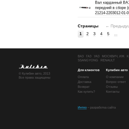
Вал карданный ВА
передний в сборе 
21214-2203012-01-0
Страницы
←
Предыду
1
2
3
4
5
...
ВАЗ
ГАЗ
УАЗ
МОСКВИЧ, ИЖ
K
SSANGYONG
RENAULT
Для клиентов
Кулибин авто
© Кулибин авто, 2013
Оплата
О компании
Все права защищены
Доставка
Вопрос-ответ
Возврат
Отзывы
Как купить?
Контакты
Интео
– разработка сайта