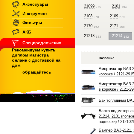
Аксессуары
21099
2101
275
194
Инструмент
2108
2109
278
279
Фильтры
2170
2171
162
158
АКБ
21213
21214
133
142
Спецпредложения
Рекомендуем купить
диплом магистра
Название
онлайн с доставкой на
дом,
Амортизатор ВАЗ-2
обращайтесь
коробке / 2121-291
Амортизатор ВАЗ-2
в коробке / 2121-2
Бак топливный ВА
Балка подмоторная
21214, 2131 (попер
подвески) / 212102
Бампер ВАЗ-2121, 