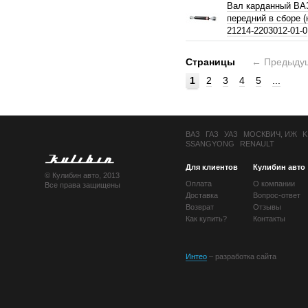
Вал карданный ВА
передний в сборе 
21214-2203012-01-0
Страницы
←
Предыду
1
2
3
4
5
...
ВАЗ
ГАЗ
УАЗ
МОСКВИЧ, ИЖ
K
SSANGYONG
RENAULT
Для клиентов
Кулибин авто
© Кулибин авто, 2013
Оплата
О компании
Все права защищены
Доставка
Вопрос-ответ
Возврат
Отзывы
Как купить?
Контакты
Интео
– разработка сайта