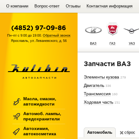
О компании
Вопрос-ответ
Отзывы
Контактная информация
(4852) 97-09-86
Пн–пт с 9:00 до 19:00.
Обратный звонок
Ярославль
,
ул. Леваневского, д. 56
ВАЗ
ГАЗ
УАЗ
Запчасти ВАЗ
Элементы кузова
279
Двигатель
336
Трансмиссия
160
Масла, смазки,
Ходовая часть
151
автожидкости
Автомоб. лампы,
предохранители
Автохимия,
Автомобиль
сброс
автокосметика