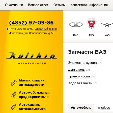
О компании
Вопрос-ответ
Отзывы
Контактная информация
(4852) 97-09-86
Пн–пт с 9:00 до 19:00.
Обратный звонок
Ярославль
,
ул. Леваневского, д. 56
ВАЗ
ГАЗ
УАЗ
Запчасти ВАЗ
Элементы кузова
279
Двигатель
336
Трансмиссия
160
Масла, смазки,
Ходовая часть
151
автожидкости
Автомоб. лампы,
предохранители
Автохимия,
Автомобиль
сброс
автокосметика