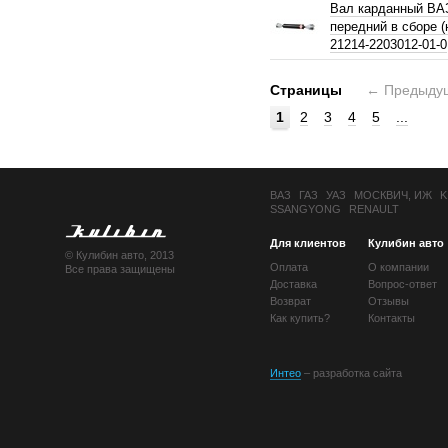
Вал карданный ВА
передний в сборе 
21214-2203012-01-0
Страницы
←
Предыду
1
2
3
4
5
...
ВАЗ
ГАЗ
УАЗ
МОСКВИЧ, ИЖ
K
SSANGYONG
RENAULT
Для клиентов
Кулибин авто
© Кулибин авто, 2013
Оплата
О компании
Все права защищены
Доставка
Вопрос-ответ
Возврат
Отзывы
Как купить?
Контакты
Интео
– разработка сайта