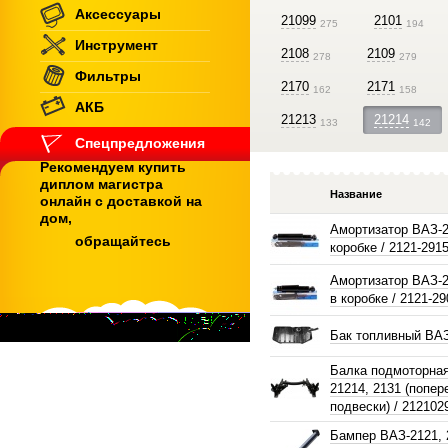
Аксессуары
21099
2101
275
194
Инструмент
2108
2109
278
279
Фильтры
2170
2171
162
158
АКБ
21213
21214
133
142
Спецпредложения
Рекомендуем купить
диплом магистра
Название
онлайн с доставкой на
дом,
Амортизатор ВАЗ-2
обращайтесь
коробке / 2121-291
Амортизатор ВАЗ-2
в коробке / 2121-2
Бак топливный ВА
Балка подмоторная
21214, 2131 (попер
подвески) / 212102
Бампер ВАЗ-2121, 