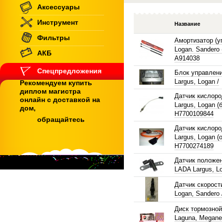
Аксессуары
Инструмент
Название
Фильтры
Амортизатор (у
Logan. Sandero (
АКБ
A914038
Спецпредложения
Блок управлен
Largus, Logan /
Рекомендуем купить
диплом магистра
Датчик кислор
онлайн с доставкой на
Largus, Logan (
дом,
H7700109844
обращайтесь
Датчик кислор
Largus, Logan (
H7700274189
Датчик положе
LADA Largus, Lo
Датчик скорост
Logan, Sandero 
Диск тормозной 
Laguna, Megane