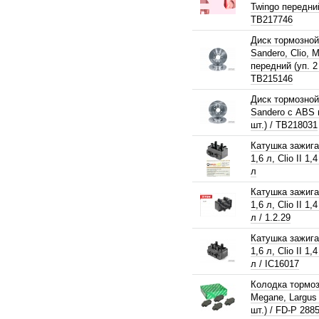
Twingo передний 
TB217746
Диск тормозной
Sandero, Clio,
передний (уп. 2 
TB215146
Диск тормозной
Sandero с ABS 
шт.) / TB218031
Катушка зажига
1,6 л, Clio II 1,
л
Катушка зажига
1,6 л, Clio II 1,
л / 1.2.29
Катушка зажига
1,6 л, Clio II 1,
л / IC16017
Колодка тормоз
Megane, Largus 
шт.) / FD-P 288