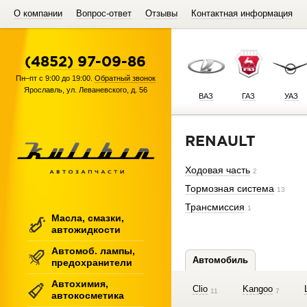
О компании
Вопрос-ответ
Отзывы
Контактная информация
(4852) 97-09-86
Пн–пт с 9:00 до 19:00.
Обратный звонок
Ярославль
,
ул. Леваневского, д. 56
ВАЗ
ГАЗ
УАЗ
RENAULT
Ходовая часть
2
Тормозная система
13
Трансмиссия
1
Масла, смазки,
автожидкости
Автомоб. лампы,
Автомобиль
предохранители
Автохимия,
Clio
Kangoo
11
7
автокосметика