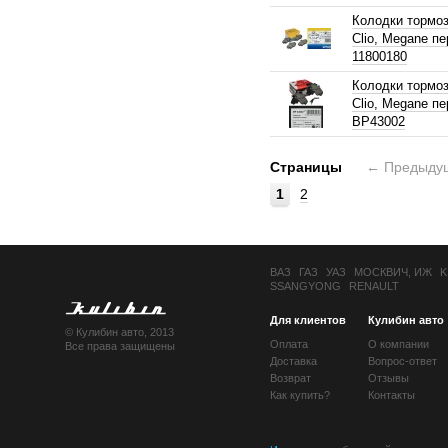
Колодки тормоз
Clio, Megane пе
11800180
Колодки тормоз
Clio, Megane пе
BP43002
Страницы
←
Предыду
1
2
ВАЗ
ГАЗ
УАЗ
МОСКВИЧ, ИЖ
K
SSANGYONG
RENAULT
Для клиентов
Кулибин авто
© Кулибин авто, 2013
Оплата
О компании
Все права защищены
Доставка
Вопрос-ответ
Возврат
Отзывы
Как купить?
Контакты