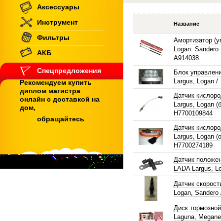
Аксессуары
Инструмент
Название
Фильтры
Амортизатор (у
Logan. Sandero (
АКБ
A914038
Спецпредложения
Блок управлен
Largus, Logan /
Рекомендуем купить
диплом магистра
Датчик кислор
онлайн с доставкой на
Largus, Logan (
дом,
H7700109844
обращайтесь
Датчик кислор
Largus, Logan (
H7700274189
Датчик положе
LADA Largus, Lo
Датчик скорост
Logan, Sandero 
Диск тормозной 
Laguna, Megane