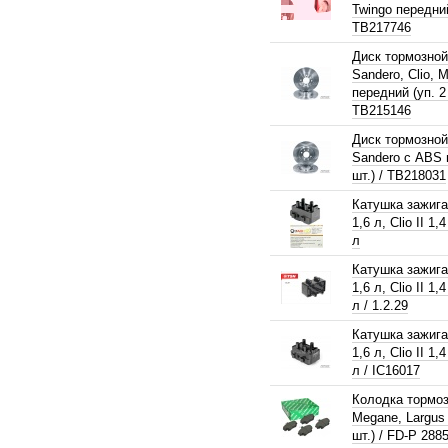
Twingo передний 
TB217746
Диск тормозной
Sandero, Clio,
передний (уп. 2 
TB215146
Диск тормозной
Sandero с ABS 
шт.) / TB218031
Катушка зажига
1,6 л, Clio II 1,
л
Катушка зажига
1,6 л, Clio II 1,
л / 1.2.29
Катушка зажига
1,6 л, Clio II 1,
л / IC16017
Колодка тормоз
Megane, Largus 
шт.) / FD-P 288