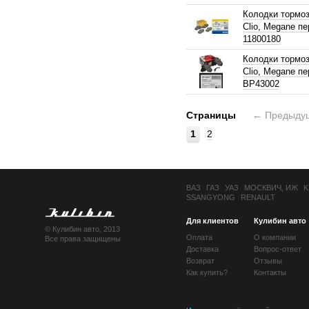
Колодки тормоз
Clio, Megane пе
11800180
Колодки тормоз
Clio, Megane пе
BP43002
Страницы
←
Предыду
1
2
ВАЗ
ГАЗ
УАЗ
МОСКВИЧ, ИЖ
K
SSANGYONG
RENAULT
Для клиентов
Кулибин авто
© Кулибин авто, 2013
Оплата
О компании
Все права защищены
Доставка
Вопрос-ответ
Возврат
Отзывы
Как купить?
Контакты