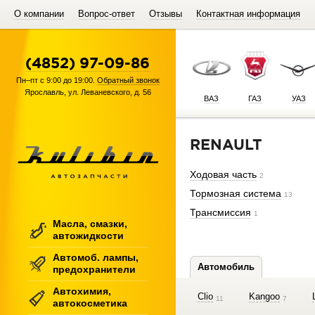
О компании
Вопрос-ответ
Отзывы
Контактная информация
(4852) 97-09-86
Пн–пт с 9:00 до 19:00.
Обратный звонок
Ярославль
,
ул. Леваневского, д. 56
ВАЗ
ГАЗ
УАЗ
RENAULT
Ходовая часть
2
Тормозная система
13
Трансмиссия
1
Масла, смазки,
автожидкости
Автомоб. лампы,
Автомобиль
предохранители
Автохимия,
Clio
Kangoo
11
7
автокосметика